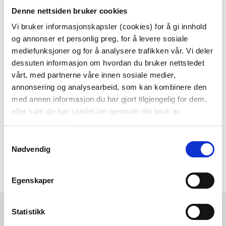
Denne nettsiden bruker cookies
Som medlem i kundeklubben vår får du
alltid laveste pris
og
mange fristende
Vi bruker informasjonskapsler (cookies) for å gi innhold
og annonser et personlig preg, for å levere sosiale
tilbud!
mediefunksjoner og for å analysere trafikken vår. Vi deler
BLI MEDLEM
dessuten informasjon om hvordan du bruker nettstedet
vårt, med partnerne våre innen sosiale medier,
annonsering og analysearbeid, som kan kombinere den
med annen informasjon du har gjort tilgjengelig for dem,
Følg oss gjerne på
eller som de har samlet inn gjennom din bruk av
sosiale medier!
tjenestene deres.
Samtykkevalg
Nødvendig
Egenskaper
Kremmerhuset
Kundeservice
Statistikk
Ledige stillinger
Ofte stilte spørsmål