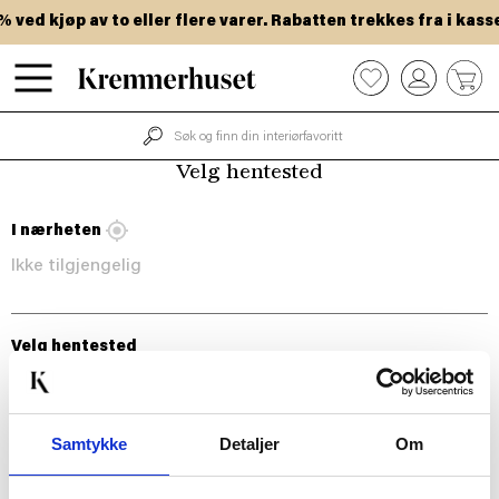
Hopp
ved kjøp av to eller flere varer. Rabatten trekkes fra i kasse
til
hovedinnhold
0
Velg hentested
I nærheten
Ikke tilgjengelig
Velg hentested
Samtykke
Detaljer
Om
BLI MED!