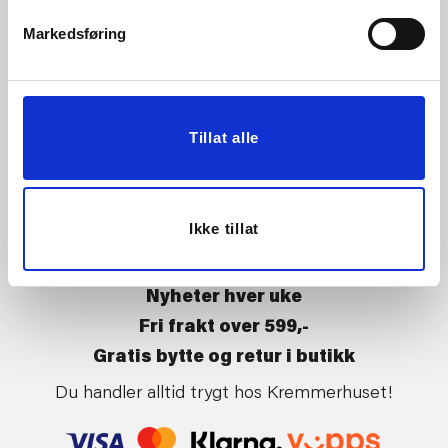
Vårt ansvar
Klikk og hent
Markedsføring
Butikker
Kontakt oss
Kundeklubb
Tilbakekalling av varer
Om Kremmerhuset
Boligstyling
Tillat alle
Presse
Handle på nett
Affiliate
Kjøpsbetingelser
Leveringsvilkår
Ikke tillat
Betaling og levering
Retur og bytte
Nyheter hver uke
Fri frakt over 599,-
Gratis bytte og retur i butikk
Du handler alltid trygt hos Kremmerhuset!