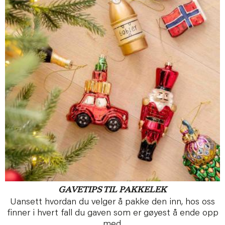
GAVETIPS TIL PAKKELEK
Uansett hvordan du velger å pakke den inn, hos oss
finner i hvert fall du gaven som er gøyest å ende opp
med.