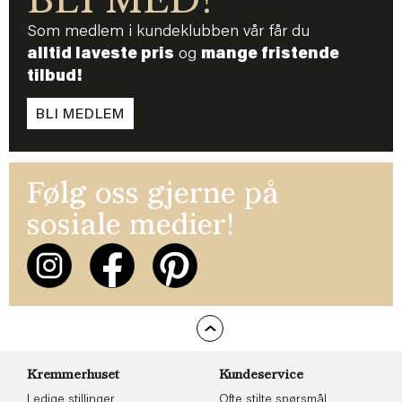
BLI MED!
Som medlem i kundeklubben vår får du
alltid laveste pris
og
mange fristende
tilbud!
BLI MEDLEM
Følg oss gjerne på
sosiale medier!
Kremmerhuset
Kundeservice
Ledige stillinger
Ofte stilte spørsmål