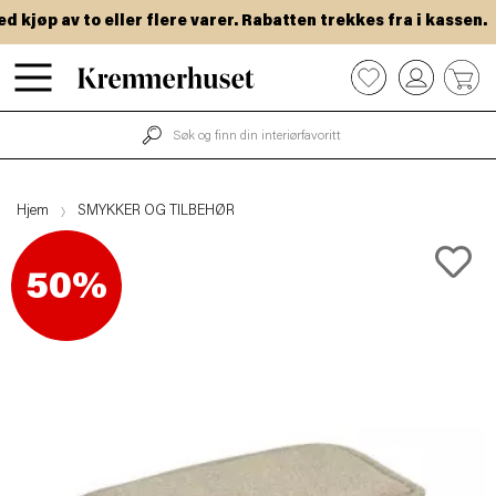
kjøp av to eller flere varer. Rabatten trekkes fra i kassen.
Hopp
0
til
hovedinnhold
Hjem
SMYKKER OG TILBEHØR
50%