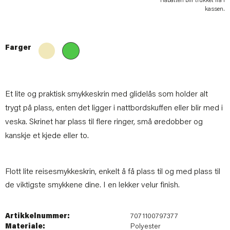
Rabatten blir trukket fra i
kassen.
Farger
Et lite og praktisk smykkeskrin med glidelås som holder alt
trygt på plass, enten det ligger i nattbordskuffen eller blir med i
veska. Skrinet har plass til flere ringer, små øredobber og
kanskje et kjede eller to.
Flott lite reisesmykkeskrin, enkelt å få plass til og med plass til
de viktigste smykkene dine. I en lekker velur finish.
Artikkelnummer:
7071100797377
Materiale:
Polyester