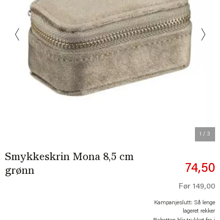
Previous
Next
1
/ 3
Smykkeskrin Mona 8,5 cm
74,50
grønn
Før
149,00
Kampanjeslutt: Så lenge
lageret rekker