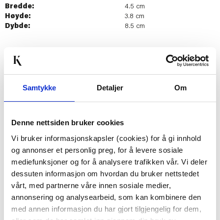
Bredde:
4.5 cm
Høyde:
3.8 cm
Dybde:
8.5 cm
Last ned bilde
Samtykke
Detaljer
Om
Passer med
Denne nettsiden bruker cookies
Vi bruker informasjonskapsler (cookies) for å gi innhold
og annonser et personlig preg, for å levere sosiale
mediefunksjoner og for å analysere trafikken vår. Vi deler
dessuten informasjon om hvordan du bruker nettstedet
vårt, med partnerne våre innen sosiale medier,
annonsering og analysearbeid, som kan kombinere den
LYSFAT RILLE 27 CM X
LØPER AMELIA
med annen informasjon du har gjort tilgjengelig for dem,
43 CM
40X140CM