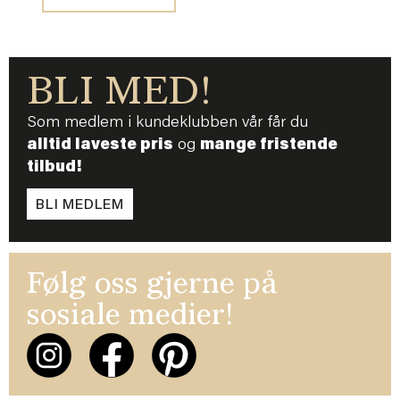
BLI MED!
Som medlem i kundeklubben vår får du
alltid laveste pris
og
mange fristende
tilbud!
BLI MEDLEM
Følg oss gjerne på
sosiale medier!