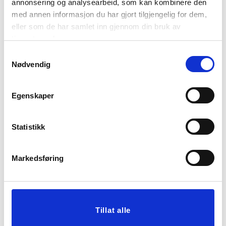
annonsering og analysearbeid, som kan kombinere den
med annen informasjon du har gjort tilgjengelig for dem,
LYSESTAKE KOMBI
PUTETREKK BIANCA
eller som de har samlet inn gjennom din bruk av
RILLE 7 CM GRØNN
40X60CM KARAMELL
tjenestene deres.
29,95
Samtykkevalg
Nødvendig
59,90
Før
299,00
Vis mer
KJØP
Egenskaper
Statistikk
Markedsføring
Tillat alle
LØPER AMELIA
KRONELYSESTAKE
35X100CM
HEST 14,6 CM