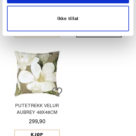
74,50
149,00
Før
Ikke tillat
129,90
Vis mer
KJØP
PUTETREKK VELUR
AUBREY 48X48CM
299,90
KJØP