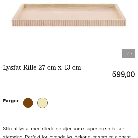
Previous
Next
1
/ 5
Lysfat Rille 27 cm x 43 cm
599,00
Farger
Stilrent lysfat med rillede detaljer som skaper en sofistikert
stemning. Perfekt for levende lys, dekor eller som en elegant