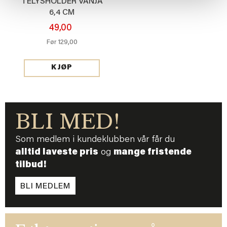
TELYSHOLDER VANJA
6,4 CM
49,00
129,00
Før
KJØP
BLI MED!
Som medlem i kundeklubben vår får du
alltid laveste pris
og
mange fristende
tilbud!
BLI MEDLEM