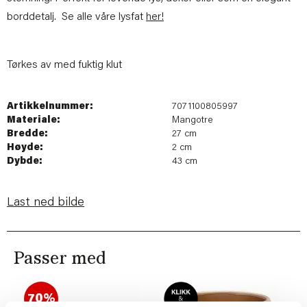
borddetalj. Se alle våre lysfat
her!
Tørkes av med fuktig klut
Artikkelnummer:
7071100805997
Materiale:
Mangotre
Bredde:
27 cm
Høyde:
2 cm
Dybde:
43 cm
Last ned bilde
Passer med
70%