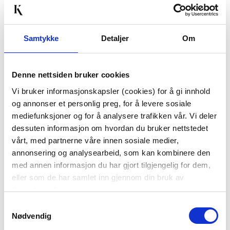
Samtykke
Detaljer
Om
Denne nettsiden bruker cookies
FIGUR SKILPADDE
UTEPOTTE LYDIA H
32,5 CM
Vi bruker informasjonskapsler (cookies) for å gi innhold
og annonser et personlig preg, for å levere sosiale
149,70
399,00
mediefunksjoner og for å analysere trafikken vår. Vi deler
499,00
1.699,00
Før
Før
dessuten informasjon om hvordan du bruker nettstedet
vårt, med partnerne våre innen sosiale medier,
Vis mer
KJØP
annonsering og analysearbeid, som kan kombinere den
med annen informasjon du har gjort tilgjengelig for dem,
eller som de har samlet inn gjennom din bruk av
70%
tjenestene deres.
Samtykkevalg
Nødvendig