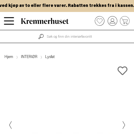
 kjøp av to eller flere varer. Rabatten trekkes fra i kassen.
Hopp
0
til
hovedinnhold
Hjem
INTERIØR
Lysfat