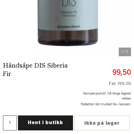
Previous
Next
1
/ 3
Håndsåpe DIS Siberia
99,50
Fir
Før
199,00
Kampanjeslutt: Så lenge lageret
rekker
Rabatten blir trukket fra i kassen.
Hent i butikk
Ikke på lager