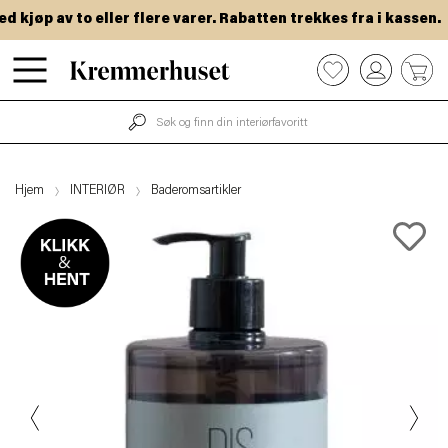
kjøp av to eller flere varer. Rabatten trekkes fra i kassen.
Hopp
0
til
hovedinnhold
Hjem
INTERIØR
Baderomsartikler