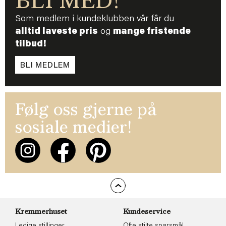
BLI MED!
Som medlem i kundeklubben vår får du
alltid laveste pris
og
mange fristende
tilbud!
BLI MEDLEM
Følg oss gjerne på
sosiale medier!
Kremmerhuset
Kundeservice
Ledige stillinger
Ofte stilte spørsmål