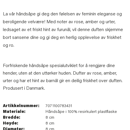
La vår håndsåpe gi deg den følelsen av feminin eleganse og
beroligende velvære! Med noter av rose, amber og urter,
ledsaget av et friskt hint av furunål, vil denne duften skjemme
bort sansene dine og gi deg en herlig opplevelse av friskhet
og ro.
Forfriskende håndsåpe spesialutviklet for å rengjøre dine
hender, uten at den uttørker huden. Dufter av rose, amber,
urter og har et hint av barnål gir en deilig friskhet over duften.
Produsert i Danmark.
Artikkelnummer:
7071100783431
Materiale:
Håndsåpe i 100% resirkulert plastflaske
Bredde:
8 cm
Høyde:
8 cm
Diameter:
8 cm