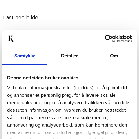
Last ned bilde
Passer med
Samtykke
Detaljer
Om
Denne nettsiden bruker cookies
Vi bruker informasjonskapsler (cookies) for å gi innhold
og annonser et personlig preg, for å levere sosiale
mediefunksjoner og for å analysere trafikken vår. Vi deler
dessuten informasjon om hvordan du bruker nettstedet
HÅNDSÅPE DIS
STRANDHÅNDKLE
vårt, med partnerne våre innen sosiale medier,
MIDNIGHT JASMIN
STRIPES LYS BLÅ
annonsering og analysearbeid, som kan kombinere den
99,50
149,70
med annen informasjon du har gjort tilgjengelig for dem,
199,00
499,00
Før
Før