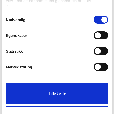
eller som de har samlet inn gjennom din bruk av
tjenestene deres.
Vis mer
Vis mer
Samtykkevalg
Nødvendig
Egenskaper
Statistikk
Markedsføring
STRANDHÅNDKLE
KRUKKE M/LOKK
FLOWERS LILLA
MARMOR
119,70
99,50
Tillat alle
399,00
199,00
Før
Før
Vis mer
Vis mer