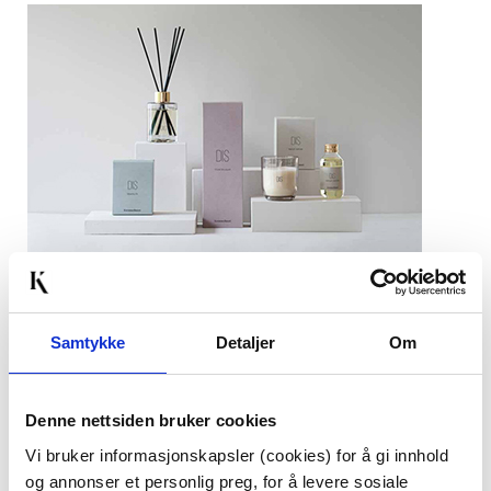
Artikkelnummer:
7071100783424
Bredde:
8 cm
Samtykke
Detaljer
Om
Høyde:
8 cm
Last ned bilde
Denne nettsiden bruker cookies
Vi bruker informasjonskapsler (cookies) for å gi innhold
og annonser et personlig preg, for å levere sosiale