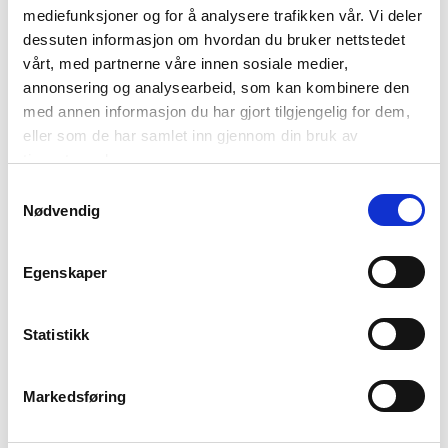
Passer med
mediefunksjoner og for å analysere trafikken vår. Vi deler
dessuten informasjon om hvordan du bruker nettstedet
vårt, med partnerne våre innen sosiale medier,
annonsering og analysearbeid, som kan kombinere den
med annen informasjon du har gjort tilgjengelig for dem,
eller som de har samlet inn gjennom din bruk av
tjenestene deres.
Samtykkevalg
Nødvendig
HÅNDKREM CHERRY
VASKEPULVERBOKS
BLOSSOM & ALMOND
HVITT TØY
Egenskaper
99,90
229,00
KJØP
KJØP
Statistikk
Markedsføring