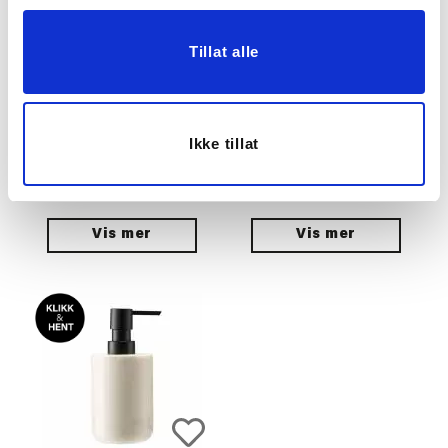
Tillat alle
TANNGLASS HELENE
FAT MARMOR BEIGE
Ikke tillat
53,70
199,50
179,00
399,00
Før
Før
Vis mer
Vis mer