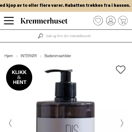
kjøp av to eller flere varer. Rabatten trekkes fra i kassen.
Hopp
0
til
hovedinnhold
Hjem
INTERIØR
Baderomsartikler