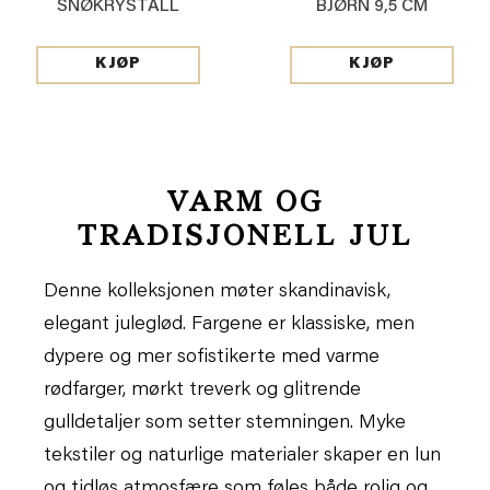
SNØKRYSTALL
BJØRN 9,5 CM
48X48CM
KJØP
KJØP
VARM OG
TRADISJONELL JUL
Denne kolleksjonen møter skandinavisk,
elegant juleglød. Fargene er klassiske, men
dypere og mer sofistikerte med varme
rødfarger, mørkt treverk og glitrende
gulldetaljer som setter stemningen. Myke
tekstiler og naturlige materialer skaper en lun
og tidløs atmosfære som føles både rolig og