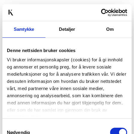
Vis mer
KJØP
Samtykke
Detaljer
Om
Denne nettsiden bruker cookies
Vi bruker informasjonskapsler (cookies) for å gi innhold
og annonser et personlig preg, for å levere sosiale
mediefunksjoner og for å analysere trafikken vår. Vi deler
dessuten informasjon om hvordan du bruker nettstedet
PAPIRTRE 30CM
KRANS MED EPLER
vårt, med partnerne våre innen sosiale medier,
CREME
33CM
annonsering og analysearbeid, som kan kombinere den
med annen informasjon du har gjort tilgjengelig for dem,
eller som de har samlet inn gjennom din bruk av
Vis mer
KJØP
tjenestene deres.
Samtykkevalg
Nødvendig