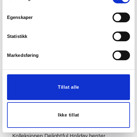
Egenskaper
Statistikk
PUTETREKK VELUR
HJORT SHINE 10,5CM
Markedsføring
DOMPAP SKOG
48X48CM
KJØP
KJØP
Tillat alle
NATURLIG OG KOSELIG
Ikke tillat
JUL
Kolleksjonen Delightful Holiday henter