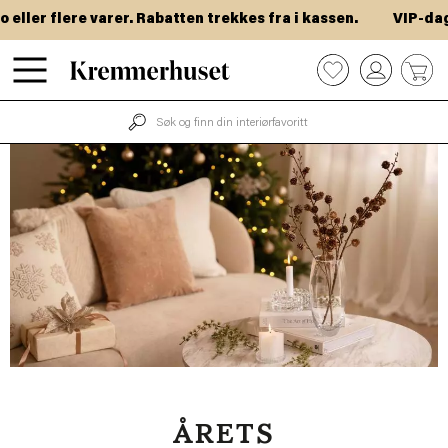
Hopp
varer. Rabatten trekkes fra i kassen.
VIP-dager! Få 40% ve
til
hovedinnhold
0
ÅRETS