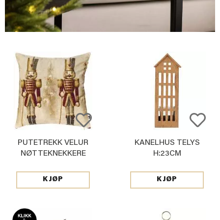
PUTETREKK VELUR
KANELHUS TELYS
NØTTEKNEKKERE
H:23CM
48X48CM
KJØP
KJØP