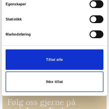
Egenskaper
Statistikk
Markedsføring
BLI MED!
Som medlem i kundeklubben vår får du
Tillat alle
alltid laveste pris
og
mange fristende
tilbud!
BLI MEDLEM
Ikke tillat
Følg oss gjerne på