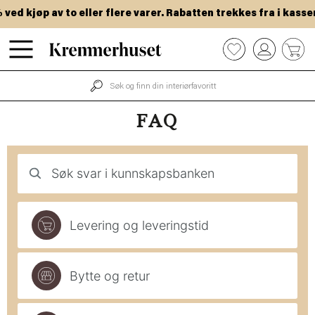
Hopp
ed kjøp av to eller flere varer. Rabatten trekkes fra i kassen
til
hovedinnhold
0
FAQ