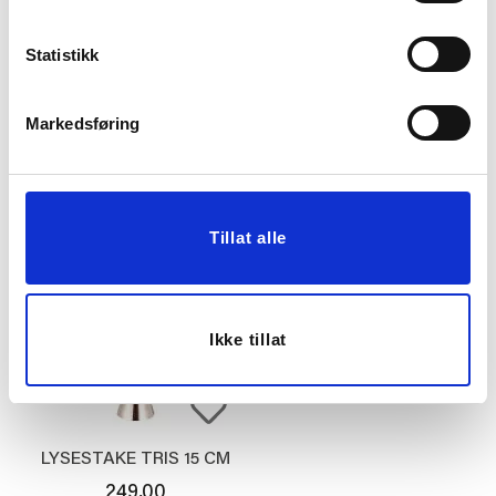
PLEDD RUTER
SIDEBORD EMELIA 50
Statistikk
130X170CM
CM
349,50
749,00
Markedsføring
699,00
1.999,00
Før
Før
Vis mer
Vis mer
Tillat alle
Ikke tillat
LYSESTAKE TRIS 15 CM
249,00