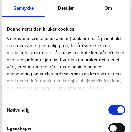
Samtykke
Detaljer
Om
Denne nettsiden bruker cookies
Vi bruker informasjonskapsler (cookies) for å gi innhold
DEKKEBRIKKE CLAIRE
DEKKEBRIKKE AMELIA
og annonser et personlig preg, for å levere sosiale
33X48CM GRØNN
35X48CM
mediefunksjoner og for å analysere trafikken vår. Vi deler
79,90
79,90
dessuten informasjon om hvordan du bruker nettstedet
vårt, med partnerne våre innen sosiale medier,
KJØP
KJØP
annonsering og analysearbeid, som kan kombinere den
med annen informasjon du har gjort tilgjengelig for dem,
eller som de har samlet inn gjennom din bruk av
tjenestene deres.
Samtykkevalg
Nødvendig
Egenskaper