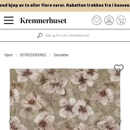
 kjøp av to eller flere varer. Rabatten trekkes fra i kassen.
Hopp
0
til
hovedinnhold
Hjem
BORDDEKKING
Servietter