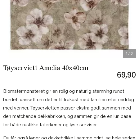
Previous
Next
1
/ 3
Tøyserviett Amelia 40x40cm
69,90
Blomstermønsteret gir en rolig og naturlig stemning rundt
bordet, uansett om det er til frokost med familien eller middag
med venner. Tøyservietten passer ekstra godt sammen med
den matchende dekkebrikken, og sammen gir de en lun base
for både rustikke tallerkener og lyse serviser.
Du får også løper og dekkebrikke i samme print,
se hele serien