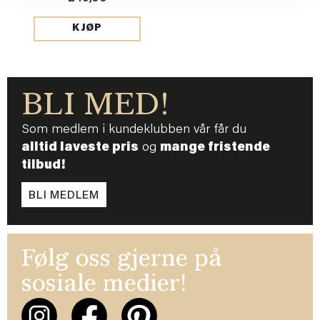
KJØP
BLI MED!
Som medlem i kundeklubben vår får du
alltid laveste pris
og
mange fristende
tilbud!
BLI MEDLEM
Følg oss gjerne på
sosiale medier!