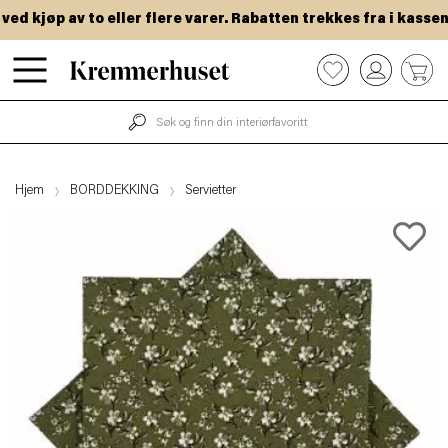
 kjøp av to eller flere varer. Rabatten trekkes fra i kassen.
Hopp
0
til
hovedinnhold
Hjem
BORDDEKKING
Servietter