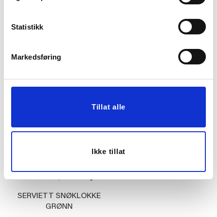
Statistikk
SERVIETT AIRLAID
SERVIETT DEER
40X40CM GRØNN
Markedsføring
79,90
49,90
Vis mer
KJØP
Tillat alle
Ikke tillat
SERVIETT SNØKLOKKE
GRØNN