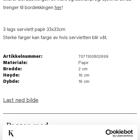
trenger til bordekkingen
her
!
3 lags serviett papir 33x33cm
Sterke farger kan farge av hvis servietten blir våt.
Artikkelnummer:
7071100802699
Materiale:
Papir
Bredde:
2 cm
Høyde:
16 cm
Dybde:
16 cm
Last ned bilde
Passer med