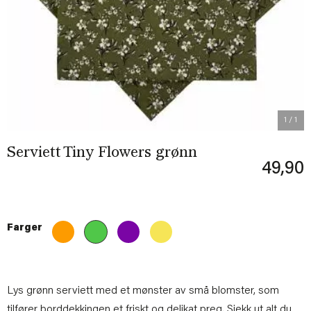
1
/ 1
Serviett Tiny Flowers grønn
49,90
Farger
Lys grønn serviett med et mønster av små blomster, som
tilfører borddekkingen et friskt og delikat preg. Sjekk ut alt du