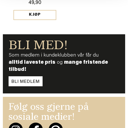
49,90
KJØP
BLI MED!
Som medlem i kundeklubben vår får du
alltid laveste pris
og
mange fristende
tilbud!
BLI MEDLEM
Følg oss gjerne på
sosiale medier!