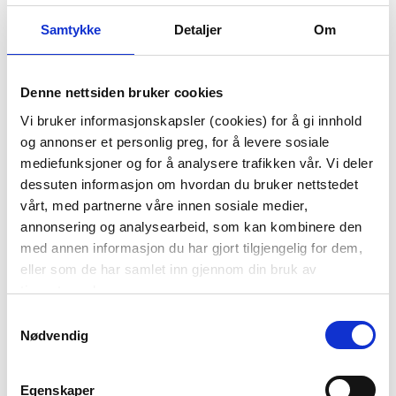
Samtykke
Detaljer
Om
Denne nettsiden bruker cookies
Vi bruker informasjonskapsler (cookies) for å gi innhold
og annonser et personlig preg, for å levere sosiale
SERVIETT
SERVIETT PETALS BLÅ
mediefunksjoner og for å analysere trafikken vår. Vi deler
BLOMSTERENG HVIT
dessuten informasjon om hvordan du bruker nettstedet
49,90
49,90
vårt, med partnerne våre innen sosiale medier,
annonsering og analysearbeid, som kan kombinere den
KJØP
KJØP
med annen informasjon du har gjort tilgjengelig for dem,
eller som de har samlet inn gjennom din bruk av
tjenestene deres.
Samtykkevalg
Nødvendig
Egenskaper