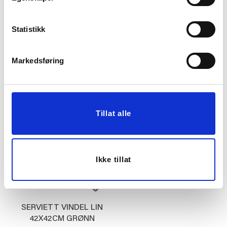
SERVIETT
SERVIETT
BLOMSTRING GRØNN
SMÅBLOMSTER
Statistikk
BURGUNDER
24,95
14,97
49,90
49,90
Før
Før
Markedsføring
Vis mer
Vis mer
Tillat alle
Ikke tillat
SERVIETT VINDEL LIN
42X42CM GRØNN