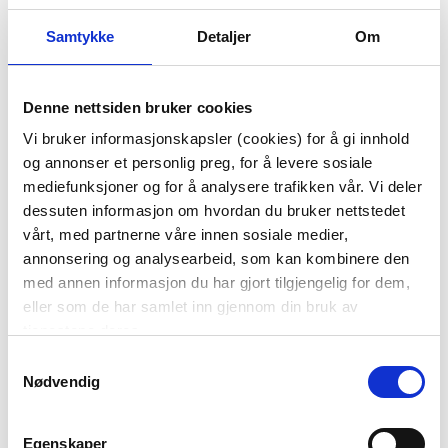
Samtykke
Detaljer
Om
Denne nettsiden bruker cookies
SERVIETT LINDE 100%
SERVIETT BLOOM
LIN SORT
GRØNN
Vi bruker informasjonskapsler (cookies) for å gi innhold
38,70
og annonser et personlig preg, for å levere sosiale
mediefunksjoner og for å analysere trafikken vår. Vi deler
129,00
Før
49,90
dessuten informasjon om hvordan du bruker nettstedet
vårt, med partnerne våre innen sosiale medier,
Vis mer
KJØP
annonsering og analysearbeid, som kan kombinere den
med annen informasjon du har gjort tilgjengelig for dem,
eller som de har samlet inn gjennom din bruk av
tjenestene deres.
Samtykkevalg
Nødvendig
Egenskaper