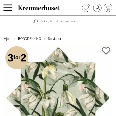
0
Hopp
til
hovedinnhold
Hjem
BORDDEKKING
Servietter