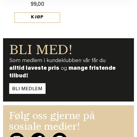
99,00
KJØP
BLI MED!
Som medlem i kundeklubben vår får du
alltid laveste pris
og
mange fristende
tilbud!
BLI MEDLEM
Følg oss gjerne på
sosiale medier!