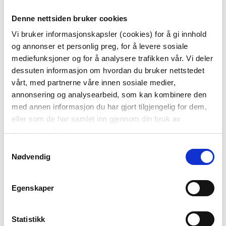
TØYSERVIETT AMELIA
SERVIETT TINY
Denne nettsiden bruker cookies
40X40CM
FLOWERS BORDEAUX
Vi bruker informasjonskapsler (cookies) for å gi innhold
69,90
49,90
og annonser et personlig preg, for å levere sosiale
mediefunksjoner og for å analysere trafikken vår. Vi deler
KJØP
KJØP
dessuten informasjon om hvordan du bruker nettstedet
vårt, med partnerne våre innen sosiale medier,
annonsering og analysearbeid, som kan kombinere den
med annen informasjon du har gjort tilgjengelig for dem,
eller som de har samlet inn gjennom din bruk av
tjenestene deres.
Samtykkevalg
Nødvendig
SERVIETT
SERVIETT PETALS BLÅ
Egenskaper
BLOMSTERBRIS
GRØNN
24,95
Statistikk
49,90
Før