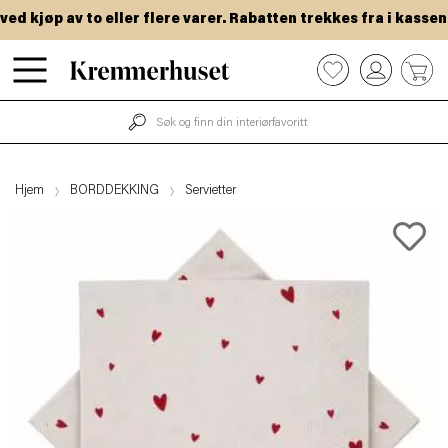
 kjøp av to eller flere varer. Rabatten trekkes fra i kassen.
Hopp
0
til
hovedinnhold
Hjem
BORDDEKKING
Servietter