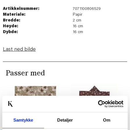
Artikkelnummer:
7071100806529
Materiale:
Papir
Bredde:
2 cm
Høyde:
16 cm
Dybde:
16 cm
Last ned bilde
Passer med
Samtykke
Detaljer
Om