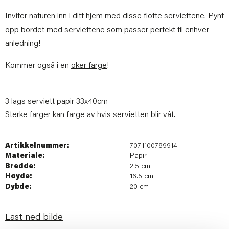
Inviter naturen inn i ditt hjem med disse flotte serviettene. Pynt
opp bordet med serviettene som passer perfekt til enhver
anledning!
Kommer også i en
oker farge
!
3 lags serviett papir 33x40cm
Sterke farger kan farge av hvis servietten blir våt.
Artikkelnummer:
7071100789914
Materiale:
Papir
Bredde:
2.5 cm
Høyde:
16.5 cm
Dybde:
20 cm
Last ned bilde