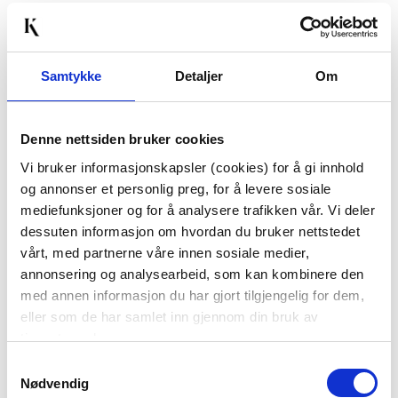
Passer med
Samtykke
Detaljer
Om
Denne nettsiden bruker cookies
Vi bruker informasjonskapsler (cookies) for å gi innhold
og annonser et personlig preg, for å levere sosiale
mediefunksjoner og for å analysere trafikken vår. Vi deler
dessuten informasjon om hvordan du bruker nettstedet
TØYSERVIETT
SERVIETT
vårt, med partnerne våre innen sosiale medier,
HØSTLØV 40X40CM
SOMMERFUGL OKER
annonsering og analysearbeid, som kan kombinere den
69,90
49,90
med annen informasjon du har gjort tilgjengelig for dem,
eller som de har samlet inn gjennom din bruk av
KJØP
KJØP
tjenestene deres.
Samtykkevalg
Nødvendig