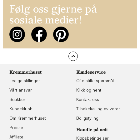
Følg oss gjerne på
sosiale medier!
Kremmerhuset
Kundeservice
Ledige stillinger
Ofte stilte spørsmål
Vårt ansvar
Klikk og hent
Butikker
Kontakt oss
Kundeklubb
Tilbakekalling av varer
Om Kremmerhuset
Boligstyling
Presse
Handle på nett
Affiliate
Kjøpsbetingelser