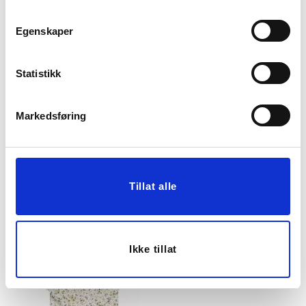
Egenskaper
Statistikk
Markedsføring
SERVIETT VINDEL LIN
SERVIETT HJERTE RØD
42X42CM RUST
99,00
69,90
Vis mer
KJØP
Tillat alle
Ikke tillat