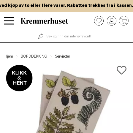
 kjøp av to eller flere varer. Rabatten trekkes fra i kassen.
Hopp
0
til
hovedinnhold
Hjem
BORDDEKKING
Servietter