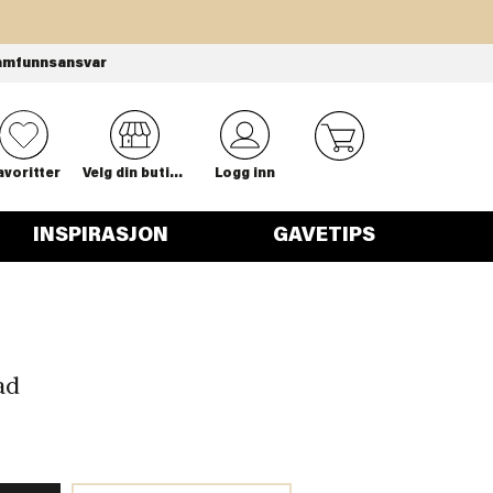
amfunnsansvar
0
avoritter
Velg din butikk
Logg inn
INSPIRASJON
GAVETIPS
ad