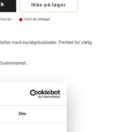
kk
Ikke på lager
 hos din
Tomt på nettlager
etter med eucalyptusblader. Perfekt for vårlig
g Svanemerket.
06
Om