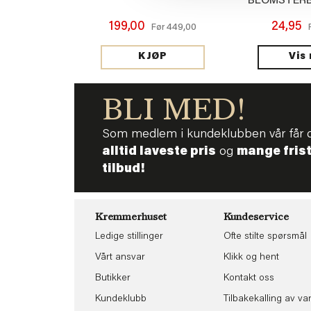
BLOMSTERB
199,00
24,95
449,00
Før
Vis
KJØP
BLI MED!
Som medlem i kundeklubben vår får 
alltid laveste pris
og
mange fris
tilbud!
Kremmerhuset
Kundeservice
Ledige stillinger
Ofte stilte spørsmål
Vårt ansvar
Klikk og hent
Butikker
Kontakt oss
Kundeklubb
Tilbakekalling av va