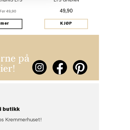
RBRIS LYS
LYS GRØNN
ØNN
49,90
49,90
Før
 mer
KJØP
erne på
ier!
i butikk
 hos Kremmerhuset!