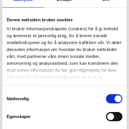
Denne nettsiden bruker cookies
Vi bruker informasjonskapsler (cookies) for å gi innhold
SERVIETT
SERVIETT
og annonser et personlig preg, for å levere sosiale
SMÅHJERTER
SMÅBLOMSTER HVIT
mediefunksjoner og for å analysere trafikken vår. Vi deler
49,90
49,90
dessuten informasjon om hvordan du bruker nettstedet
vårt, med partnerne våre innen sosiale medier,
Vis mer
Vis mer
annonsering og analysearbeid, som kan kombinere den
med annen informasjon du har gjort tilgjengelig for dem,
eller som de har samlet inn gjennom din bruk av
tjenestene deres.
Samtykkevalg
Nødvendig
Egenskaper
SERVIETT AIRLAID
SERVIETT MEADOW