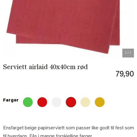
1
/ 1
Serviett airlaid 40x40cm rød
79,90
Farger
Ensfarget beige papirserviett som passer like godt til fest som
til hverdags.
Fås i mange forskjellige farger.