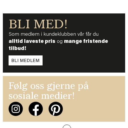
BLI MED!
Som medlem i kundeklubben vår får du
alltid laveste pris
og
mange fristende
tilbud!
BLI MEDLEM
Følg oss gjerne på
sosiale medier!