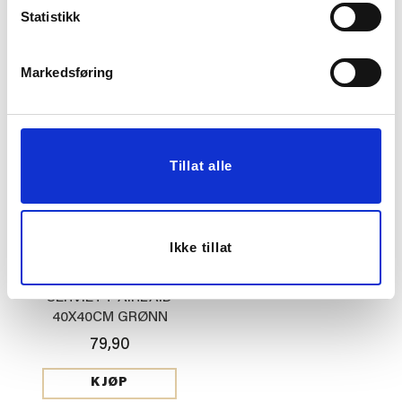
40X40CM MØRK RØD
GRØNN
Statistikk
79,90
49,90
Markedsføring
KJØP
KJØP
Tillat alle
Ikke tillat
SERVIETT AIRLAID
40X40CM GRØNN
79,90
KJØP