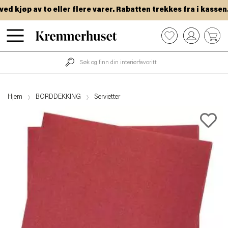
 kjøp av to eller flere varer. Rabatten trekkes fra i kassen.
Hopp
0
til
hovedinnhold
Hjem
BORDDEKKING
Servietter