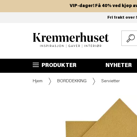
VIP-dager! Få 40% ved kjøp av to 
Hopp
Fri frakt over 
til
hovedinnhold
PRODUKTER
NYHETER
Hjem
BORDDEKKING
Servietter