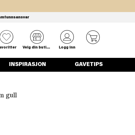
amfunnsansvar
0
avoritter
Velg din butikk
Logg inn
INSPIRASJON
GAVETIPS
m gull