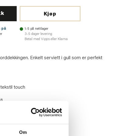
kk
Kjøp
 på
1-5 på nettlager
er
3-5 dager levering
Betal med Vipps eller Klarna
rddekkingen. Enkelt serviett i gull som er perfekt
tekstil touch
58
Om