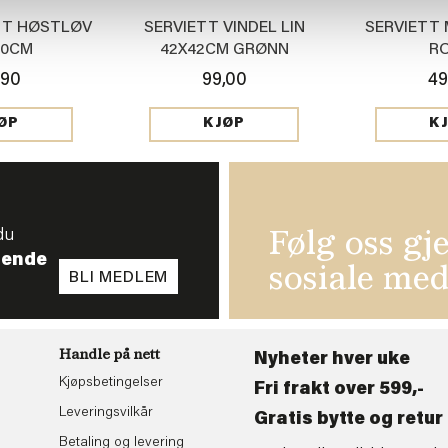
TT HØSTLØV
SERVIETT VINDEL LIN
SERVIETT
40CM
42X42CM GRØNN
R
,90
99,00
49
ØP
KJØP
K
du
Følg oss gj
tende
sosiale med
BLI MEDLEM
Handle på nett
Nyheter hver uke
Kjøpsbetingelser
Fri frakt over 599,-
Leveringsvilkår
Gratis bytte og retur 
Betaling og levering