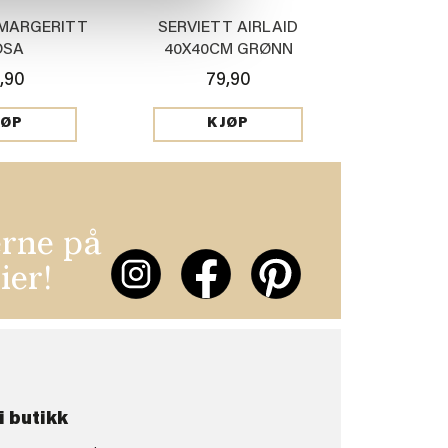
 MARGERITT
SERVIETT AIRLAID
OSA
40X40CM GRØNN
,90
79,90
JØP
KJØP
erne på
ier!
i butikk