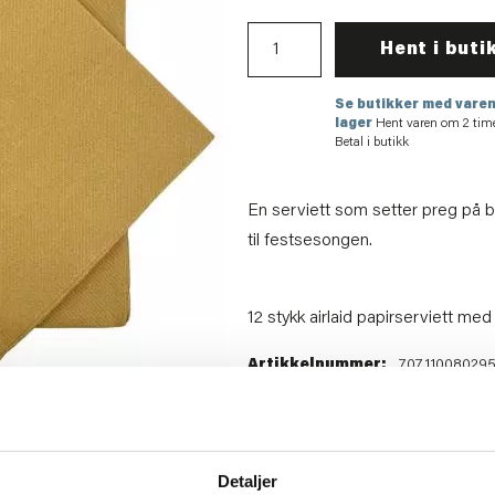
Hent i buti
Se butikker med varen
lager
Hent varen om 2 tim
Betal i butikk
En serviett som setter preg på bo
til festsesongen.
12 stykk airlaid papirserviett med 
Artikkelnummer:
70711008029
Materiale:
Papir
Bredde:
40 cm
Høyde:
1.5 cm
Dybde:
40 cm
Detaljer