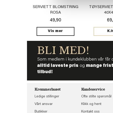
SERVIETT BLOMSTRING
TØYSERVIE
ROSA
40X
49,90
69
Vis mer
KJ
BLI MED!
Som medlem i kundeklubben vår får 
alltid laveste pris
og
mange fris
tilbud!
Kremmerhuset
Kundeservice
Ledige stillinger
Ofte stilte spørsmål
Vårt ansvar
Klikk og hent
Butikker
Kontakt oss