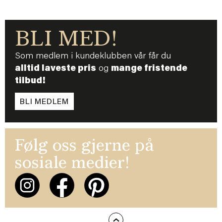
BLI MED!
Som medlem i kundeklubben vår får du
alltid laveste pris
og
mange fristende
tilbud!
BLI MEDLEM
Følg oss gjerne på
sosiale medier!