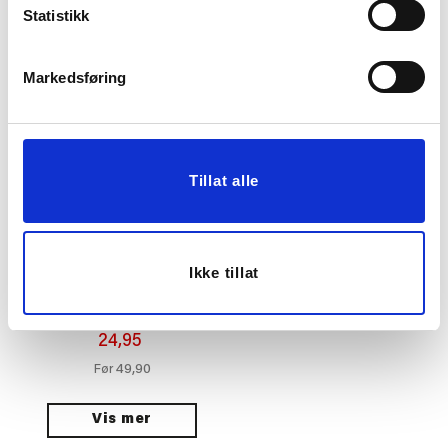
49,90
49,90
Statistikk
KJØP
KJØP
Markedsføring
Tillat alle
Ikke tillat
SERVIETT
BLOMSTRING GRØNN
24,95
49,90
Før
Vis mer