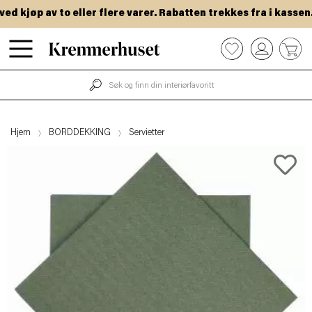
 kjøp av to eller flere varer. Rabatten trekkes fra i kassen.
Hopp
0
til
hovedinnhold
Hjem
BORDDEKKING
Servietter