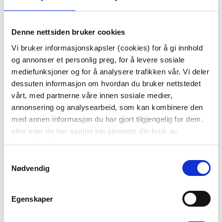
SERVIETT VÅRBLOMST
SERVIETT VINDEL LIN
Denne nettsiden bruker cookies
ROSA
42X42CM RUST
Vi bruker informasjonskapsler (cookies) for å gi innhold
49,90
99,00
og annonser et personlig preg, for å levere sosiale
mediefunksjoner og for å analysere trafikken vår. Vi deler
KJØP
KJØP
dessuten informasjon om hvordan du bruker nettstedet
vårt, med partnerne våre innen sosiale medier,
annonsering og analysearbeid, som kan kombinere den
med annen informasjon du har gjort tilgjengelig for dem,
eller som de har samlet inn gjennom din bruk av
tjenestene deres.
Samtykkevalg
Nødvendig
SERVIETT
SERVIETT SNØKLOKKE
Egenskaper
BLOMSTERENG HVIT
ROSA