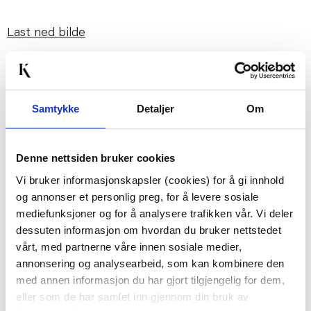
Last ned bilde
Passer med
Samtykke
Detaljer
Om
50%
Denne nettsiden bruker cookies
Vi bruker informasjonskapsler (cookies) for å gi innhold
og annonser et personlig preg, for å levere sosiale
mediefunksjoner og for å analysere trafikken vår. Vi deler
dessuten informasjon om hvordan du bruker nettstedet
FIGUR HESTEN 24 CM
TELYSHOLDER FLOW 7
vårt, med partnerne våre innen sosiale medier,
CM CREME
annonsering og analysearbeid, som kan kombinere den
199,50
124,50
med annen informasjon du har gjort tilgjengelig for dem,
eller som de har samlet inn gjennom din bruk av
399,00
249,00
Før
Før