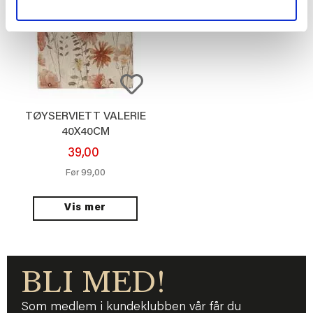
TØYSERVIETT VALERIE
40X40CM
39,00
99,00
Før
Vis mer
BLI MED!
Som medlem i kundeklubben vår får du