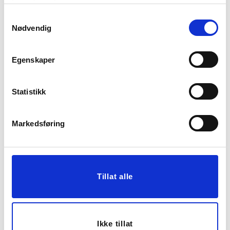
tjenestene deres.
Samtykkevalg
Vis mer
KJØP
Nødvendig
Egenskaper
Statistikk
Markedsføring
PUFF CLOUD,
DØRMATTE WAVES
OFFWHITE
40X70CM
2.599,00
299,00
Tillat alle
KJØP
KJØP
Ikke tillat