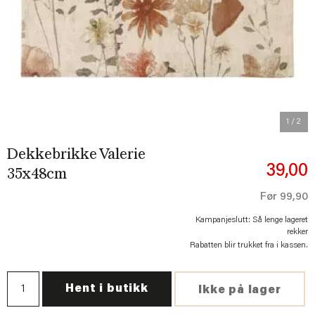
Previous
Next
1
/ 2
Dekkebrikke Valerie
39,00
35x48cm
Før
99,90
Kampanjeslutt: Så lenge lageret
rekker
Rabatten blir trukket fra i kassen.
Hent i butikk
Ikke på lager