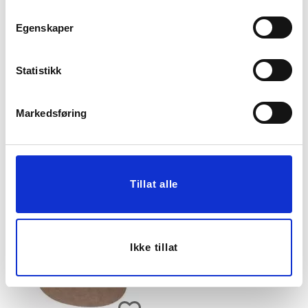
Egenskaper
Statistikk
LØPER
DEKKEBRIKKE
STEMORSBLOMST
MULBERRY 33X48 CM
Markedsføring
40X140CM
59,70
199,00
Før
99,90
KJØP
KJØP
Tillat alle
Ikke tillat