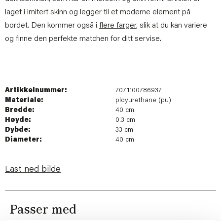
laget i imitert skinn og legger til et moderne element på
bordet. Den kommer også i
flere farger
, slik at du kan variere
og finne den perfekte matchen for ditt servise.
Artikkelnummer:
7071100786937
Materiale:
ployurethane (pu)
Bredde:
40 cm
Høyde:
0.3 cm
Dybde:
33 cm
Diameter:
40 cm
Last ned bilde
Passer med