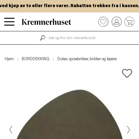
 kjøp av to eller flere varer. Rabatten trekkes fra i kassen.
Hopp
0
til
hovedinnhold
Hjem
BORDDEKKING
Duker, spisebrikker, brikker og løpere