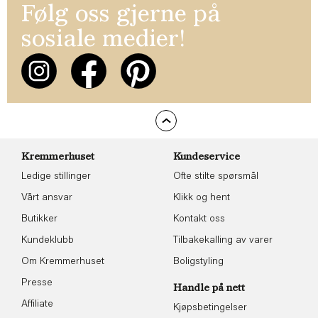
Følg oss gjerne på
sosiale medier!
Kremmerhuset
Kundeservice
Ledige stillinger
Ofte stilte spørsmål
Vårt ansvar
Klikk og hent
Butikker
Kontakt oss
Kundeklubb
Tilbakekalling av varer
Om Kremmerhuset
Boligstyling
Presse
Handle på nett
Affiliate
Kjøpsbetingelser