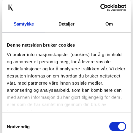
Samtykke
Detaljer
Om
Denne nettsiden bruker cookies
Vi bruker informasjonskapsler (cookies) for å gi innhold
DEKKEBRIKKE BLOMST,
DEKKEBRIKKE
og annonser et personlig preg, for å levere sosiale
GUL
JOHANNA BEIGE
mediefunksjoner og for å analysere trafikken vår. Vi deler
49,00
dessuten informasjon om hvordan du bruker nettstedet
vårt, med partnerne våre innen sosiale medier,
129,00
Før
149,00
annonsering og analysearbeid, som kan kombinere den
med annen informasjon du har gjort tilgjengelig for dem,
Vis mer
KJØP
eller som de har samlet inn gjennom din bruk av
tjenestene deres.
Samtykkevalg
70%
Nødvendig