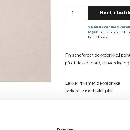
Hent i buti
Se butikker med varen
lager
Hent varen om 2 tim
Betal i butikk
Fin sandfarget dekkebrikke.i polyu
på et dekket bord, til hverdag og t
Lekker firkantet dekkebrikke
Tørkes av med fyktigklut
Artikkelnummer:
707110078110
Materiale:
PU
Bredde:
30 cm
Høyde:
0.2 cm
Dybde:
45 cm
Detaljer