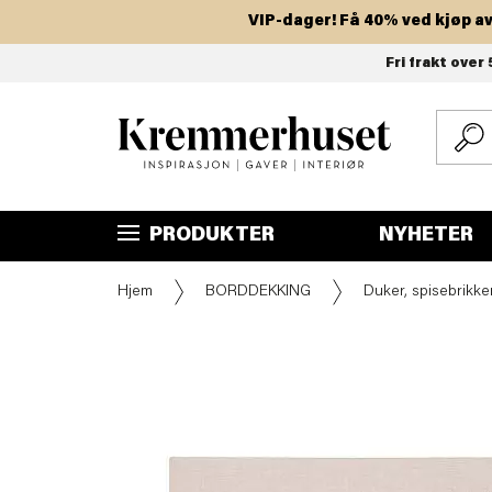
VIP-dager! Få 40% ved kjøp av to 
Hopp
Fri frakt over 
til
hovedinnhold
PRODUKTER
NYHETER
Hjem
BORDDEKKING
Duker, spisebrikker