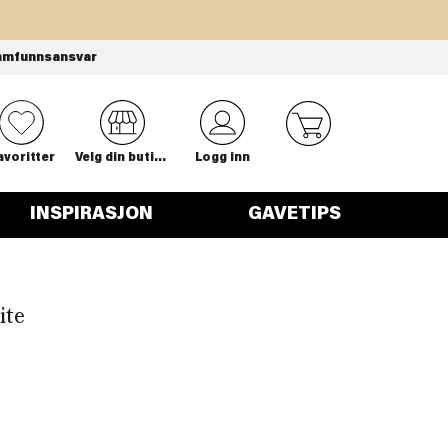
amfunnsansvar
0
avoritter
Velg din butikk
Logg inn
INSPIRASJON
GAVETIPS
ite