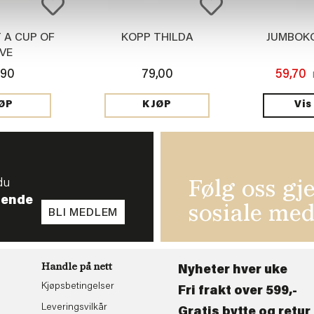
 A CUP OF
KOPP THILDA
JUMBOK
VE
,90
79,00
59,70
Vis
ØP
KJØP
du
Følg oss gj
tende
sosiale med
BLI MEDLEM
Handle på nett
Nyheter hver uke
Kjøpsbetingelser
Fri frakt over 599,-
Leveringsvilkår
Gratis bytte og retur 