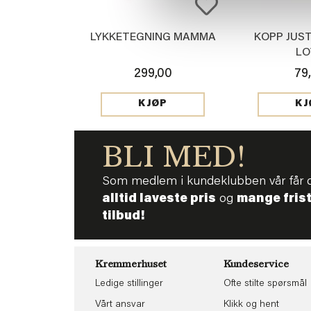
LYKKETEGNING MAMMA
KOPP JUST
LO
299,00
79
KJØP
KJ
BLI MED!
Som medlem i kundeklubben vår får 
alltid laveste pris
og
mange fris
tilbud!
Kremmerhuset
Kundeservice
Ledige stillinger
Ofte stilte spørsmål
Vårt ansvar
Klikk og hent