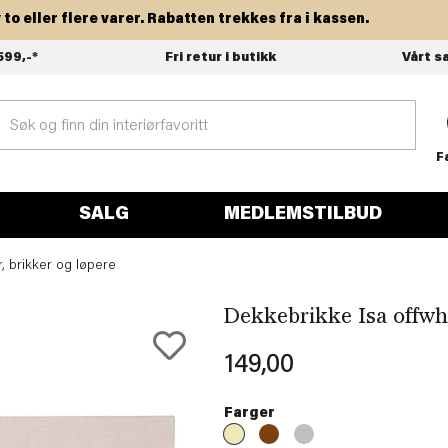
eller flere varer. Rabatten trekkes fra i kassen.
599,-*
Fri retur i butikk
Vårt s
F
SALG
MEDLEMSTILBUD
, brikker og løpere
Dekkebrikke Isa offwh
149,00
Farger