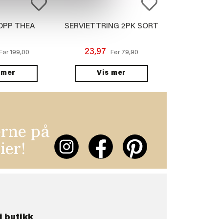
OPP THEA
SERVIETTRING 2PK SORT
23,97
199,00
79,90
Før
Før
 mer
Vis mer
erne på
ier!
i butikk