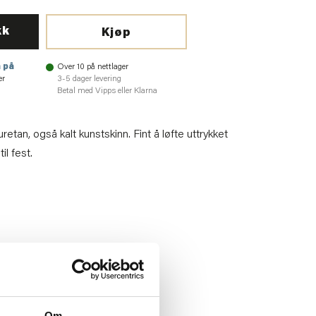
kk
Kjøp
 på
Over 10 på nettlager
er
3-5 dager levering
Betal med Vipps eller Klarna
retan, også kalt kunstskinn. Fint å løfte uttrykket
il fest.
9
Om