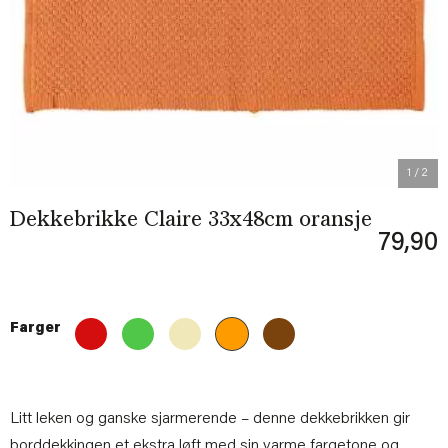
Previous
Next
1
/ 2
Dekkebrikke Claire 33x48cm oransje
79,90
Farger
Litt leken og ganske sjarmerende – denne dekkebrikken gir
borddekkingen et ekstra løft med sin varme fargetone og