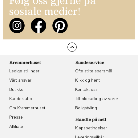
Følg oss gjerne på
sosiale medier!
Kremmerhuset
Kundeservice
Ledige stillinger
Ofte stilte spørsmål
Vårt ansvar
Klikk og hent
Butikker
Kontakt oss
Kundeklubb
Tilbakekalling av varer
Om Kremmerhuset
Boligstyling
Presse
Handle på nett
Affiliate
Kjøpsbetingelser
Leveringsvilkår