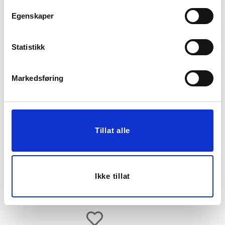
Egenskaper
Statistikk
LYSLYKT GIA 9 CM
BORDLAMPE PARIS 44
CM OLIVEN
Markedsføring
99,50
199,00
Før
999,00
Vis mer
KJØP
Tillat alle
Ikke tillat