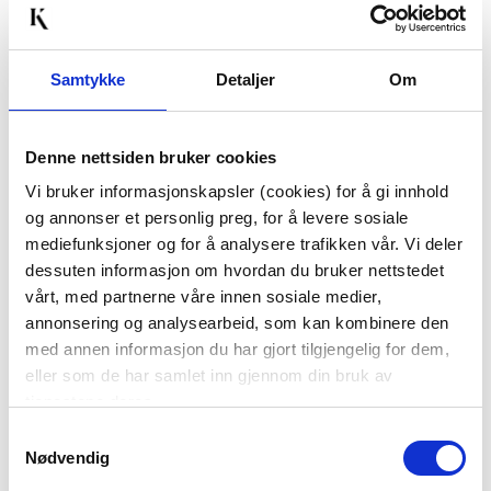
Passer med
50%
Samtykke
Detaljer
Om
Denne nettsiden bruker cookies
Vi bruker informasjonskapsler (cookies) for å gi innhold
og annonser et personlig preg, for å levere sosiale
mediefunksjoner og for å analysere trafikken vår. Vi deler
SOFABORD ELENA Ø 85
POTTE BRIANA 14 CM
CM
dessuten informasjon om hvordan du bruker nettstedet
74,50
vårt, med partnerne våre innen sosiale medier,
149,00
Før
2.999,00
annonsering og analysearbeid, som kan kombinere den
med annen informasjon du har gjort tilgjengelig for dem,
KJØP
KJØP
eller som de har samlet inn gjennom din bruk av
tjenestene deres.
Samtykkevalg
Nødvendig