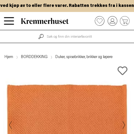
 kjøp av to eller flere varer. Rabatten trekkes fra i kassen.
Hopp
0
til
hovedinnhold
Hjem
BORDDEKKING
Duker, spisebrikker, brikker og løpere