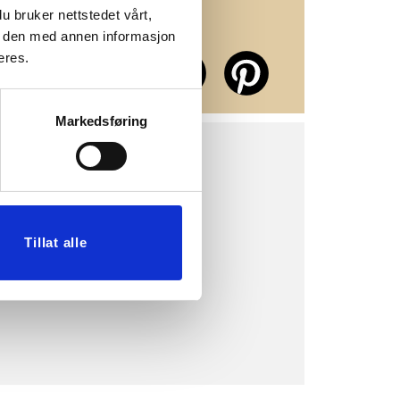
u bruker nettstedet vårt,
e den med annen informasjon
erne på
eres.
ier!
Markedsføring
i butikk
 hos Kremmerhuset!
Tillat alle