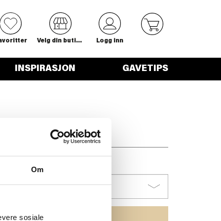
0
avoritter
Velg din butikk
Logg inn
INSPIRASJON
GAVETIPS
Om
evere sosiale