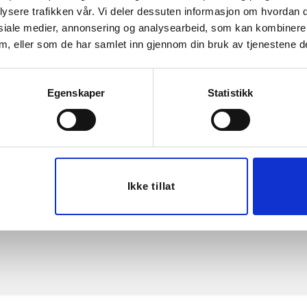
lysere trafikken vår. Vi deler dessuten informasjon om hvordan d
siale medier, annonsering og analysearbeid, som kan kombiner
du
Følg oss gj
 dem, eller som de har samlet inn gjennom din bruk av tjenestene d
tende
sosiale med
BLI MEDLEM
Egenskaper
Statistikk
Handle på nett
Nyheter hver uke
Kjøpsbetingelser
Fri frakt over 599,-
Leveringsvilkår
Gratis bytte og retur 
Betaling og levering
Du handler alltid trygt
Ikke tillat
rer
Retur og bytte