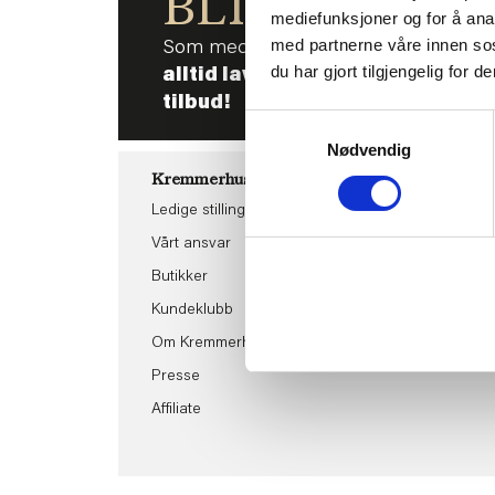
BLI MED!
mediefunksjoner og for å ana
med partnerne våre innen so
Som medlem i kundeklubben vår får 
du har gjort tilgjengelig for
alltid laveste pris
og
mange fris
tilbud!
Samtykkevalg
Nødvendig
Kremmerhuset
Kundeservice
Ledige stillinger
Ofte stilte spørsmål
Vårt ansvar
Klikk og hent
Butikker
Kontakt oss
Kundeklubb
Tilbakekalling av va
Om Kremmerhuset
Boligstyling
Presse
Affiliate