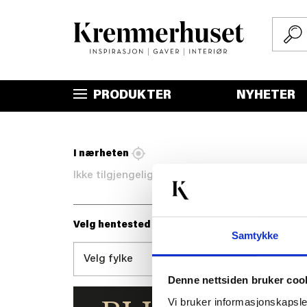
Hopp
til
hovedinnhold
PRODUKTER
NYHETER
I nærheten
Ikke tilgjengelig
Velg hentested
Samtykke
Denne nettsiden bruker coo
Vi bruker informasjonskapsler