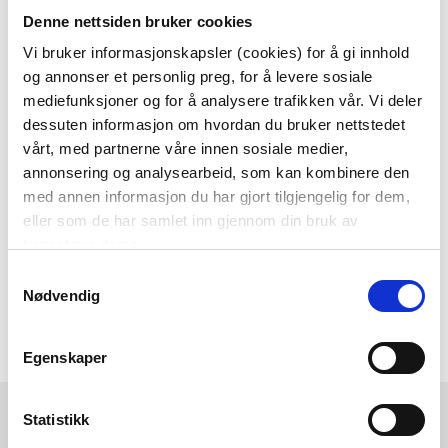
Denne nettsiden bruker cookies
Som medlem i kundeklubben vår får du
alltid laveste pris
og
mange fristende
Vi bruker informasjonskapsler (cookies) for å gi innhold
og annonser et personlig preg, for å levere sosiale
tilbud!
mediefunksjoner og for å analysere trafikken vår. Vi deler
BLI MEDLEM
dessuten informasjon om hvordan du bruker nettstedet
vårt, med partnerne våre innen sosiale medier,
annonsering og analysearbeid, som kan kombinere den
med annen informasjon du har gjort tilgjengelig for dem,
Følg oss gjerne på
eller som de har samlet inn gjennom din bruk av
sosiale medier!
tjenestene deres.
Samtykkevalg
Nødvendig
Egenskaper
Kremmerhuset
Kundeservice
Statistikk
Ledige stillinger
Ofte stilte spørsmål