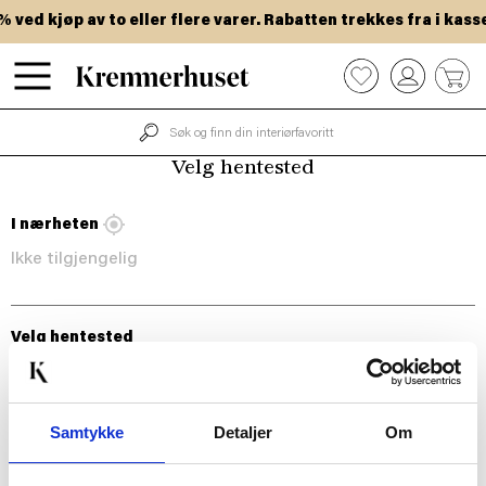
Hopp
ved kjøp av to eller flere varer. Rabatten trekkes fra i kasse
til
hovedinnhold
0
Velg hentested
I nærheten
Ikke tilgjengelig
Velg hentested
Samtykke
Detaljer
Om
BLI MED!