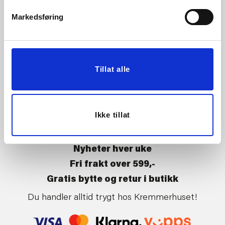
Vårt ansvar
Klikk og hent
Markedsføring
Butikker
Kontakt oss
Kundeklubb
Tilbakekalling av varer
Om Kremmerhuset
Boligstyling
Tillat alle
Presse
Handle på nett
Affiliate
Kjøpsbetingelser
Leveringsvilkår
Ikke tillat
Betaling og levering
Retur og bytte
Nyheter hver uke
Fri frakt over 599,-
Gratis bytte og retur i butikk
Du handler alltid trygt hos Kremmerhuset!