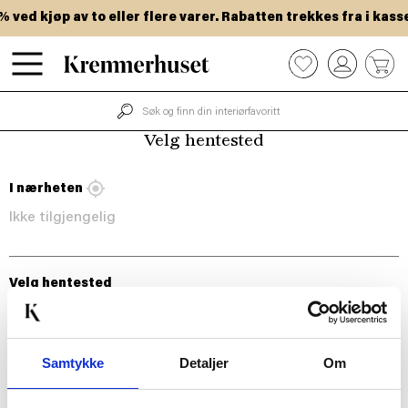
Hopp
ved kjøp av to eller flere varer. Rabatten trekkes fra i kasse
til
hovedinnhold
0
Velg hentested
I nærheten
Ikke tilgjengelig
Velg hentested
Samtykke
Detaljer
Om
BLI MED!