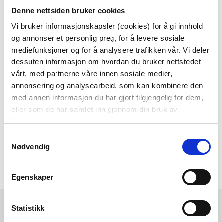
Denne nettsiden bruker cookies
Som medlem i kundeklubben vår får du
alltid laveste pris
og
mange fristende
Vi bruker informasjonskapsler (cookies) for å gi innhold
og annonser et personlig preg, for å levere sosiale
tilbud!
mediefunksjoner og for å analysere trafikken vår. Vi deler
BLI MEDLEM
dessuten informasjon om hvordan du bruker nettstedet
vårt, med partnerne våre innen sosiale medier,
annonsering og analysearbeid, som kan kombinere den
med annen informasjon du har gjort tilgjengelig for dem,
Følg oss gjerne på
eller som de har samlet inn gjennom din bruk av
sosiale medier!
tjenestene deres.
Samtykkevalg
Nødvendig
Egenskaper
Kremmerhuset
Kundeservice
Statistikk
Ledige stillinger
Ofte stilte spørsmål