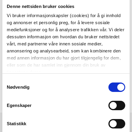
Denne nettsiden bruker cookies
Som medlem i kundeklubben vår får du
alltid laveste pris
og
mange fristende
Vi bruker informasjonskapsler (cookies) for å gi innhold
og annonser et personlig preg, for å levere sosiale
tilbud!
mediefunksjoner og for å analysere trafikken vår. Vi deler
BLI MEDLEM
dessuten informasjon om hvordan du bruker nettstedet
vårt, med partnerne våre innen sosiale medier,
annonsering og analysearbeid, som kan kombinere den
med annen informasjon du har gjort tilgjengelig for dem,
Følg oss gjerne på
eller som de har samlet inn gjennom din bruk av
sosiale medier!
tjenestene deres.
Samtykkevalg
Nødvendig
Egenskaper
Kremmerhuset
Kundeservice
Statistikk
Ledige stillinger
Ofte stilte spørsmål