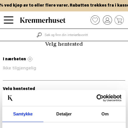
Hopp
ved kjøp av to eller flere varer. Rabatten trekkes fra i kasse
til
hovedinnhold
0
Velg hentested
I nærheten
Ikke tilgjengelig
Velg hentested
Samtykke
Detaljer
Om
BLI MED!