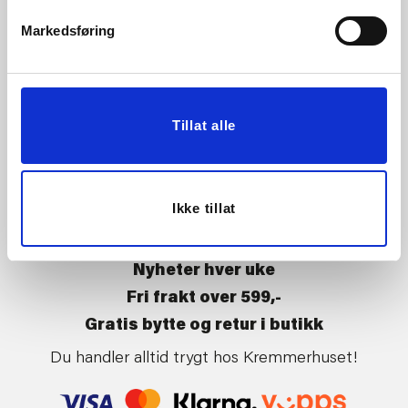
Vårt ansvar
Klikk og hent
Markedsføring
Butikker
Kontakt oss
Kundeklubb
Tilbakekalling av varer
Om Kremmerhuset
Boligstyling
Tillat alle
Presse
Handle på nett
Affiliate
Kjøpsbetingelser
Leveringsvilkår
Ikke tillat
Betaling og levering
Retur og bytte
Nyheter hver uke
Fri frakt over 599,-
Gratis bytte og retur i butikk
Du handler alltid trygt hos Kremmerhuset!