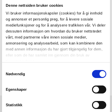
Denne nettsiden bruker cookies
Som medlem i kundeklubben vår får du
alltid laveste pris
og
mange fristende
Vi bruker informasjonskapsler (cookies) for å gi innhold
og annonser et personlig preg, for å levere sosiale
tilbud!
mediefunksjoner og for å analysere trafikken vår. Vi deler
BLI MEDLEM
dessuten informasjon om hvordan du bruker nettstedet
vårt, med partnerne våre innen sosiale medier,
annonsering og analysearbeid, som kan kombinere den
med annen informasjon du har gjort tilgjengelig for dem,
Følg oss gjerne på
eller som de har samlet inn gjennom din bruk av
sosiale medier!
tjenestene deres.
Samtykkevalg
Nødvendig
Egenskaper
Kremmerhuset
Kundeservice
Statistikk
Ledige stillinger
Ofte stilte spørsmål