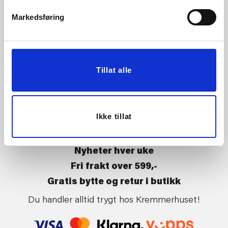
Vårt ansvar
Klikk og hent
Markedsføring
Butikker
Kontakt oss
Kundeklubb
Tilbakekalling av varer
Om Kremmerhuset
Boligstyling
Tillat alle
Presse
Handle på nett
Affiliate
Kjøpsbetingelser
Leveringsvilkår
Ikke tillat
Betaling og levering
Retur og bytte
Nyheter hver uke
Fri frakt over 599,-
Gratis bytte og retur i butikk
Du handler alltid trygt hos Kremmerhuset!