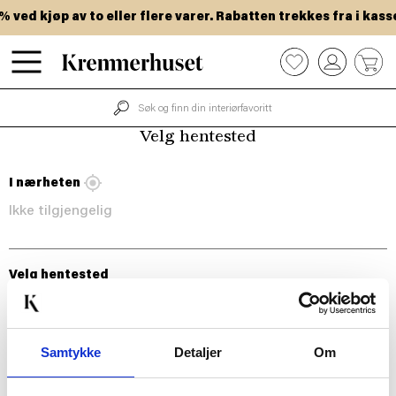
Hopp
ved kjøp av to eller flere varer. Rabatten trekkes fra i kasse
til
hovedinnhold
0
Velg hentested
I nærheten
Ikke tilgjengelig
Velg hentested
Samtykke
Detaljer
Om
BLI MED!