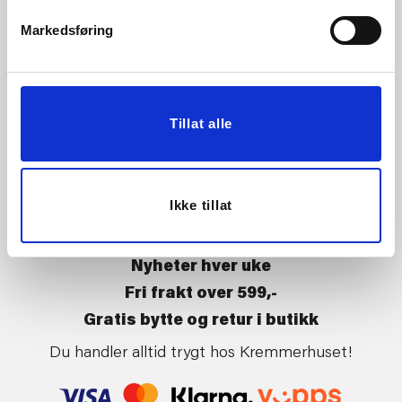
Vårt ansvar
Klikk og hent
Markedsføring
Butikker
Kontakt oss
Kundeklubb
Tilbakekalling av varer
Om Kremmerhuset
Boligstyling
Tillat alle
Presse
Handle på nett
Affiliate
Kjøpsbetingelser
Leveringsvilkår
Ikke tillat
Betaling og levering
Retur og bytte
Nyheter hver uke
Fri frakt over 599,-
Gratis bytte og retur i butikk
Du handler alltid trygt hos Kremmerhuset!