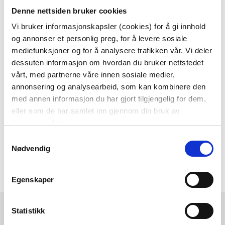
Denne nettsiden bruker cookies
Som medlem i kundeklubben vår får du
alltid laveste pris
og
mange fristende
Vi bruker informasjonskapsler (cookies) for å gi innhold
og annonser et personlig preg, for å levere sosiale
tilbud!
mediefunksjoner og for å analysere trafikken vår. Vi deler
BLI MEDLEM
dessuten informasjon om hvordan du bruker nettstedet
vårt, med partnerne våre innen sosiale medier,
annonsering og analysearbeid, som kan kombinere den
med annen informasjon du har gjort tilgjengelig for dem,
Følg oss gjerne på
eller som de har samlet inn gjennom din bruk av
sosiale medier!
tjenestene deres.
Samtykkevalg
Nødvendig
Egenskaper
Kremmerhuset
Kundeservice
Statistikk
Ledige stillinger
Ofte stilte spørsmål