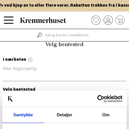
Hopp
ved kjøp av to eller flere varer. Rabatten trekkes fra i kasse
til
hovedinnhold
0
Velg hentested
I nærheten
Ikke tilgjengelig
Velg hentested
Samtykke
Detaljer
Om
BLI MED!