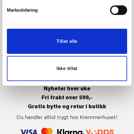
Vårt ansvar
Klikk og hent
Markedsføring
Butikker
Kontakt oss
Kundeklubb
Tilbakekalling av varer
Om Kremmerhuset
Boligstyling
Tillat alle
Presse
Handle på nett
Affiliate
Kjøpsbetingelser
Leveringsvilkår
Ikke tillat
Betaling og levering
Retur og bytte
Nyheter hver uke
Fri frakt over 599,-
Gratis bytte og retur i butikk
Du handler alltid trygt hos Kremmerhuset!