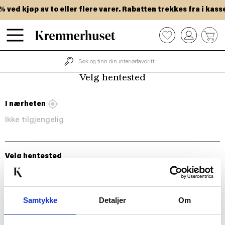
Hopp
ved kjøp av to eller flere varer. Rabatten trekkes fra i kasse
til
hovedinnhold
0
Velg hentested
I nærheten
Ikke tilgjengelig
Velg hentested
Samtykke
Detaljer
Om
BLI MED!