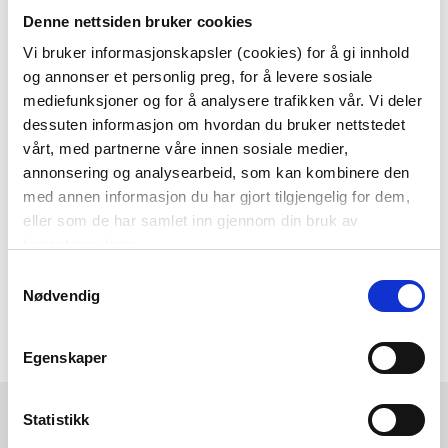
Denne nettsiden bruker cookies
Som medlem i kundeklubben vår får du
alltid laveste pris
og
mange fristende
Vi bruker informasjonskapsler (cookies) for å gi innhold
og annonser et personlig preg, for å levere sosiale
tilbud!
mediefunksjoner og for å analysere trafikken vår. Vi deler
BLI MEDLEM
dessuten informasjon om hvordan du bruker nettstedet
vårt, med partnerne våre innen sosiale medier,
annonsering og analysearbeid, som kan kombinere den
med annen informasjon du har gjort tilgjengelig for dem,
Følg oss gjerne på
eller som de har samlet inn gjennom din bruk av
sosiale medier!
tjenestene deres.
Samtykkevalg
Nødvendig
Egenskaper
Kremmerhuset
Kundeservice
Statistikk
Ledige stillinger
Ofte stilte spørsmål