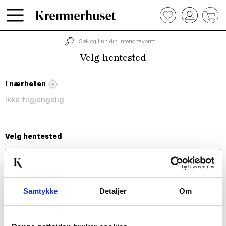
Hopp
0
til
hovedinnhold
Velg hentested
I nærheten
Ikke tilgjengelig
Velg hentested
Samtykke
Detaljer
Om
BLI MED!
Som medlem i kundeklubben vår får du