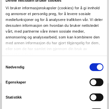
Denne nettsiden bruker cookies
alltid laveste pris
og
mange fristende
Vi bruker informasjonskapsler (cookies) for å gi innhold
tilbud!
og annonser et personlig preg, for å levere sosiale
BLI MEDLEM
mediefunksjoner og for å analysere trafikken vår. Vi deler
dessuten informasjon om hvordan du bruker nettstedet
vårt, med partnerne våre innen sosiale medier,
annonsering og analysearbeid, som kan kombinere den
Følg oss gjerne på
med annen informasjon du har gjort tilgjengelig for dem,
sosiale medier!
eller som de har samlet inn gjennom din bruk av
tjenestene deres.
Samtykkevalg
Nødvendig
Egenskaper
Kremmerhuset
Kundeservice
Ledige stillinger
Ofte stilte spørsmål
Statistikk
Vårt ansvar
Klikk og hent