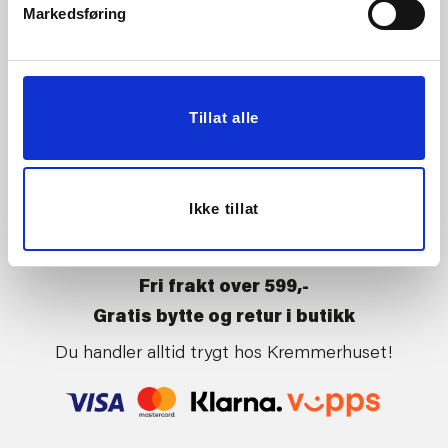
Butikker
Kontakt oss
Markedsføring
Kundeklubb
Tilbakekalling av varer
Om Kremmerhuset
Boligstyling
Presse
Handle på nett
Tillat alle
Affiliate
Kjøpsbetingelser
Leveringsvilkår
Betaling og levering
Ikke tillat
Retur og bytte
Nyheter hver uke
Fri frakt over 599,-
Gratis bytte og retur i butikk
Du handler alltid trygt hos Kremmerhuset!