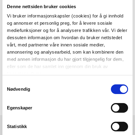
Denne nettsiden bruker cookies
Som medlem i kundeklubben vår får du
alltid laveste pris
og
mange fristende
Vi bruker informasjonskapsler (cookies) for å gi innhold
og annonser et personlig preg, for å levere sosiale
tilbud!
mediefunksjoner og for å analysere trafikken vår. Vi deler
BLI MEDLEM
dessuten informasjon om hvordan du bruker nettstedet
vårt, med partnerne våre innen sosiale medier,
annonsering og analysearbeid, som kan kombinere den
med annen informasjon du har gjort tilgjengelig for dem,
Følg oss gjerne på
eller som de har samlet inn gjennom din bruk av
sosiale medier!
tjenestene deres.
Samtykkevalg
Nødvendig
Egenskaper
Kremmerhuset
Kundeservice
Statistikk
Ledige stillinger
Ofte stilte spørsmål