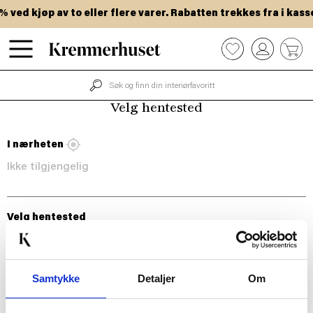
Hopp
ved kjøp av to eller flere varer. Rabatten trekkes fra i kasse
til
hovedinnhold
0
Velg hentested
I nærheten
Ikke tilgjengelig
Velg hentested
Samtykke
Detaljer
Om
BLI MED!