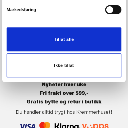
Vårt ansvar
Klikk og hent
Markedsføring
Butikker
Kontakt oss
Kundeklubb
Tilbakekalling av varer
Om Kremmerhuset
Boligstyling
Tillat alle
Presse
Handle på nett
Affiliate
Kjøpsbetingelser
Leveringsvilkår
Ikke tillat
Betaling og levering
Retur og bytte
Nyheter hver uke
Fri frakt over 599,-
Gratis bytte og retur i butikk
Du handler alltid trygt hos Kremmerhuset!