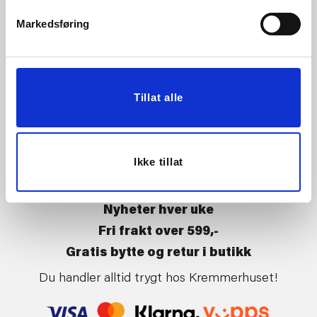
Vårt ansvar
Klikk og hent
Markedsføring
Butikker
Kontakt oss
Kundeklubb
Tilbakekalling av varer
Om Kremmerhuset
Boligstyling
Tillat alle
Presse
Handle på nett
Affiliate
Kjøpsbetingelser
Leveringsvilkår
Ikke tillat
Betaling og levering
Retur og bytte
Nyheter hver uke
Fri frakt over 599,-
Gratis bytte og retur i butikk
Du handler alltid trygt hos Kremmerhuset!