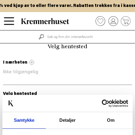
Hopp
ved kjøp av to eller flere varer. Rabatten trekkes fra i kasse
til
hovedinnhold
0
Velg hentested
I nærheten
Ikke tilgjengelig
Velg hentested
Samtykke
Detaljer
Om
BLI MED!