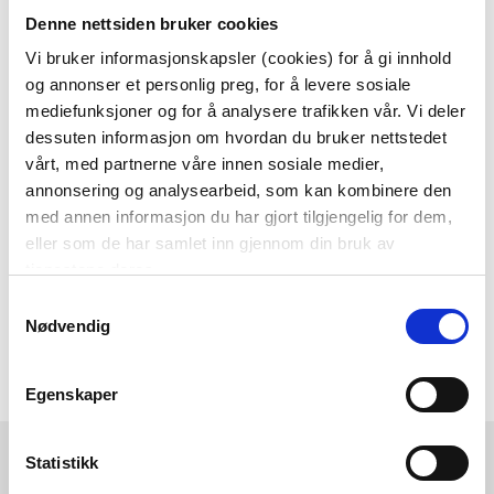
Denne nettsiden bruker cookies
Som medlem i kundeklubben vår får du
alltid laveste pris
og
mange fristende
Vi bruker informasjonskapsler (cookies) for å gi innhold
og annonser et personlig preg, for å levere sosiale
tilbud!
mediefunksjoner og for å analysere trafikken vår. Vi deler
BLI MEDLEM
dessuten informasjon om hvordan du bruker nettstedet
vårt, med partnerne våre innen sosiale medier,
annonsering og analysearbeid, som kan kombinere den
med annen informasjon du har gjort tilgjengelig for dem,
Følg oss gjerne på
eller som de har samlet inn gjennom din bruk av
sosiale medier!
tjenestene deres.
Samtykkevalg
Nødvendig
Egenskaper
Kremmerhuset
Kundeservice
Statistikk
Ledige stillinger
Ofte stilte spørsmål