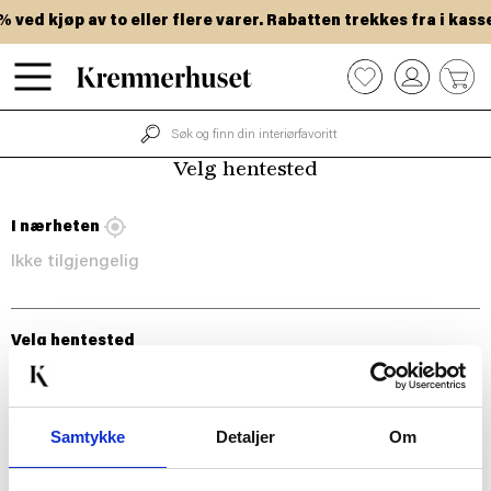
Hopp
ved kjøp av to eller flere varer. Rabatten trekkes fra i kasse
til
hovedinnhold
0
Velg hentested
I nærheten
Ikke tilgjengelig
Velg hentested
Samtykke
Detaljer
Om
BLI MED!