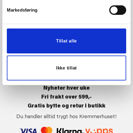
Vårt ansvar
Klikk og hent
Markedsføring
Butikker
Kontakt oss
Kundeklubb
Tilbakekalling av varer
Om Kremmerhuset
Boligstyling
Tillat alle
Presse
Handle på nett
Affiliate
Kjøpsbetingelser
Leveringsvilkår
Ikke tillat
Betaling og levering
Retur og bytte
Nyheter hver uke
Fri frakt over 599,-
Gratis bytte og retur i butikk
Du handler alltid trygt hos Kremmerhuset!