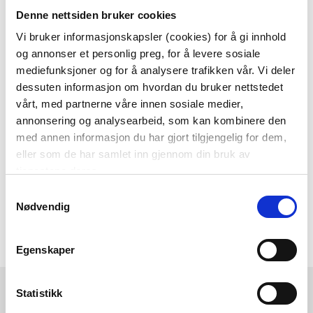
Denne nettsiden bruker cookies
Som medlem i kundeklubben vår får du
alltid laveste pris
og
mange fristende
Vi bruker informasjonskapsler (cookies) for å gi innhold
og annonser et personlig preg, for å levere sosiale
tilbud!
mediefunksjoner og for å analysere trafikken vår. Vi deler
BLI MEDLEM
dessuten informasjon om hvordan du bruker nettstedet
vårt, med partnerne våre innen sosiale medier,
annonsering og analysearbeid, som kan kombinere den
med annen informasjon du har gjort tilgjengelig for dem,
Følg oss gjerne på
eller som de har samlet inn gjennom din bruk av
sosiale medier!
tjenestene deres.
Samtykkevalg
Nødvendig
Egenskaper
Kremmerhuset
Kundeservice
Statistikk
Ledige stillinger
Ofte stilte spørsmål