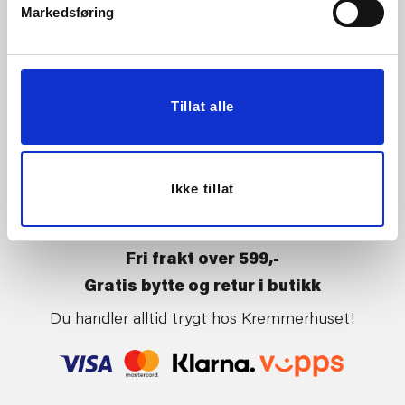
Butikker
Kontakt oss
Markedsføring
Kundeklubb
Tilbakekalling av varer
Om Kremmerhuset
Boligstyling
Presse
Handle på nett
Tillat alle
Affiliate
Kjøpsbetingelser
Leveringsvilkår
Betaling og levering
Ikke tillat
Retur og bytte
Nyheter hver uke
Fri frakt over 599,-
Gratis bytte og retur i butikk
Du handler alltid trygt hos Kremmerhuset!