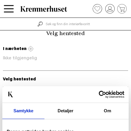
Hopp
0
til
hovedinnhold
Velg hentested
I nærheten
Ikke tilgjengelig
Velg hentested
Samtykke
Detaljer
Om
BLI MED!
Som medlem i kundeklubben vår får du