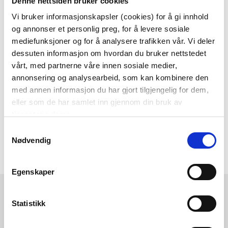
Denne nettsiden bruker cookies
alltid laveste pris
og
mange fristende
Vi bruker informasjonskapsler (cookies) for å gi innhold
tilbud!
og annonser et personlig preg, for å levere sosiale
BLI MEDLEM
mediefunksjoner og for å analysere trafikken vår. Vi deler
dessuten informasjon om hvordan du bruker nettstedet
vårt, med partnerne våre innen sosiale medier,
annonsering og analysearbeid, som kan kombinere den
Følg oss gjerne på
med annen informasjon du har gjort tilgjengelig for dem,
sosiale medier!
eller som de har samlet inn gjennom din bruk av
tjenestene deres.
Samtykkevalg
Nødvendig
Egenskaper
Kremmerhuset
Kundeservice
Ledige stillinger
Ofte stilte spørsmål
Statistikk
Vårt ansvar
Klikk og hent