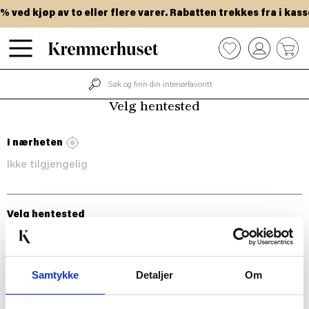
Hopp
 ved kjøp av to eller flere varer. Rabatten trekkes fra i kass
til
hovedinnhold
0
Velg hentested
I nærheten
Ikke tilgjengelig
Velg hentested
Samtykke
Detaljer
Om
BLI MED!