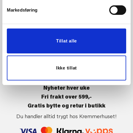
Vårt ansvar
Klikk og hent
Markedsføring
Butikker
Kontakt oss
Kundeklubb
Tilbakekalling av varer
Om Kremmerhuset
Boligstyling
Tillat alle
Presse
Handle på nett
Affiliate
Kjøpsbetingelser
Leveringsvilkår
Ikke tillat
Betaling og levering
Retur og bytte
Nyheter hver uke
Fri frakt over 599,-
Gratis bytte og retur i butikk
Du handler alltid trygt hos Kremmerhuset!