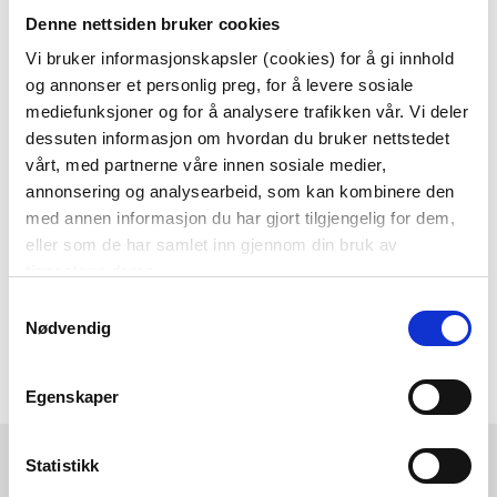
Denne nettsiden bruker cookies
Som medlem i kundeklubben vår får du
alltid laveste pris
og
mange fristende
Vi bruker informasjonskapsler (cookies) for å gi innhold
og annonser et personlig preg, for å levere sosiale
tilbud!
mediefunksjoner og for å analysere trafikken vår. Vi deler
BLI MEDLEM
dessuten informasjon om hvordan du bruker nettstedet
vårt, med partnerne våre innen sosiale medier,
annonsering og analysearbeid, som kan kombinere den
med annen informasjon du har gjort tilgjengelig for dem,
Følg oss gjerne på
eller som de har samlet inn gjennom din bruk av
sosiale medier!
tjenestene deres.
Samtykkevalg
Nødvendig
Egenskaper
Kremmerhuset
Kundeservice
Statistikk
Ledige stillinger
Ofte stilte spørsmål