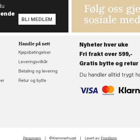
du
Følg oss gj
tende
sosiale med
BLI MEDLEM
Handle på nett
Nyheter hver uke
Kjøpsbetingelser
Fri frakt over 599,-
Leveringsvilkår
Gratis bytte og retur 
Betaling og levering
Du handler alltid trygt
rer
Retur og bytte
Personvern
| ©Kremmerhuset | Levert av:
Frontkom