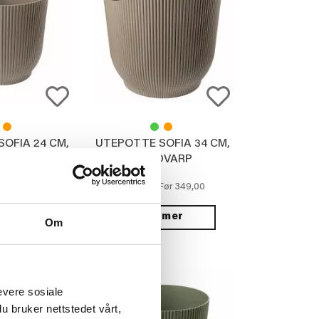
OFIA 24 CM,
UTEPOTTE SOFIA 34 CM,
DVARP
MULDVARP
79,00
249,00
349,00
Før
Før
 mer
Vis mer
Om
evere sosiale
u bruker nettstedet vårt,