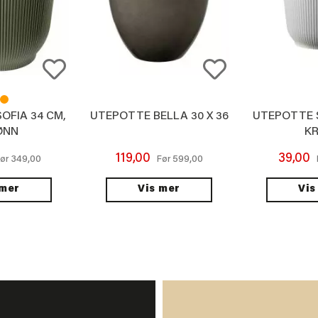
OFIA 34 CM,
UTEPOTTE BELLA 30 X 36
UTEPOTTE S
ØNN
K
119,00
39,00
349,00
599,00
ør
Før
 mer
Vis mer
Vis