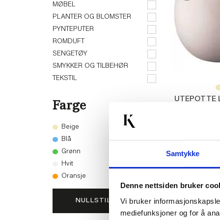
MØBEL
PLANTER OG BLOMSTER
PYNTEPUTER
ROMDUFT
SENGETØY
SMYKKER OG TILBEHØR
TEKSTIL
UTEPOTTE L
Farge
C
Beige
399,00
Blå
Vis
Grønn
Samtykke
Hvit
Oransje
Denne nettsiden bruker coo
Vi bruker informasjonskapsler
NULLSTILL VALG
mediefunksjoner og for å ana