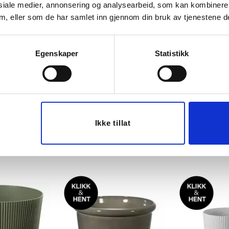
siale medier, annonsering og analysearbeid, som kan kombiner
 dem, eller som de har samlet inn gjennom din bruk av tjenestene d
Egenskaper
Statistikk
OFIA 20 CM,
UTEPOTTE SOFIA 20 CM,
UTEPOTTE S
VARP
OKER
GR
Ikke tillat
39,00
39,00
199,00
199,00
Før
Før
 mer
Vis mer
Vis