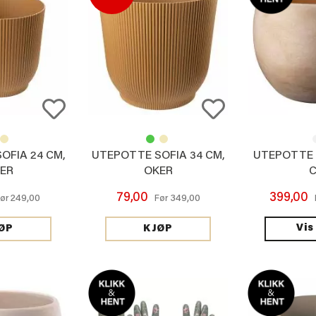
OFIA 24 CM,
UTEPOTTE SOFIA 34 CM,
UTEPOTTE L
ER
OKER
79,00
399,00
249,00
349,00
Før
Før
Vis
ØP
KJØP