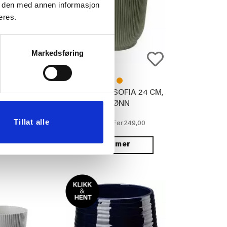
e den med annen informasjon
eres.
Markedsføring
OFIA 20 CM,
UTEPOTTE SOFIA 24 CM,
ØNN
GRØNN
Tillat alle
59,00
199,00
249,00
Før
Før
 mer
Vis mer