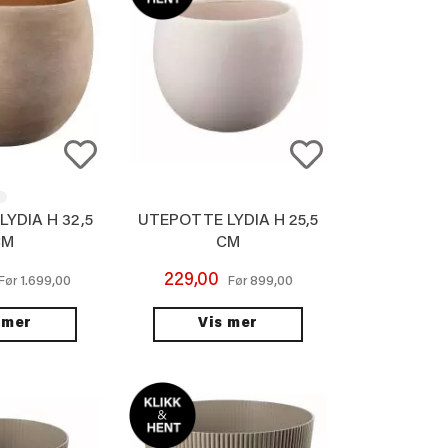
YDIA H 32,5
UTEPOTTE LYDIA H 25,5
CM
CM
229,00
1.699,00
899,00
Før
Før
 mer
Vis mer