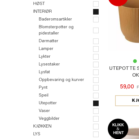
HØST
INTERIØR
Baderomsartikler
Blomsterpotter og
pidestaller
Dørmatter
Lamper
Lykter
Lysestaker
UTEPOTTE S
Lysfat
OK
Oppbevaring og kurver
59,00
Pynt
Speil
KJ
Utepotter
Vaser
Veggbilder
KJØKKEN
LYS