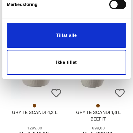
REDSKAPSETT SCANDI
STEKEPANNE SETT
Markedsføring
KOK & STEK, 4 DELER,
SCANDI 28/24 CM
BEIGE
499,00
1.499,00
249,00
749,00
Medl.
Medl.
Tillat alle
KJØP
KJØP
50%
56%
Ikke tillat
GRYTE SCANDI 4,2 L
GRYTE SCANDI 1,6 L
BEEFIT
1.299,00
899,00