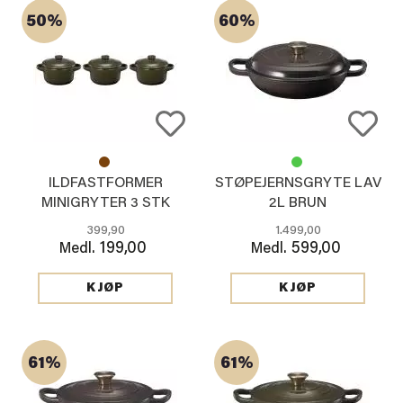
50%
60%
ILDFASTFORMER
STØPEJERNSGRYTE LAV
MINIGRYTER 3 STK
2L BRUN
GRØNN
399,90
1.499,00
199,00
599,00
Medl.
Medl.
KJØP
KJØP
61%
61%