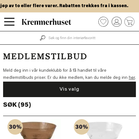
Hopp
v to eller flere varer. Rabatten trekkes fra i kassen.
VIP
til
hovedinnhold
0
MEDLEMSTILBUD
Meld deg inn i vår kundeklubb for å få handlet til våre
medlemstilbuds priser. Er du ikke medlem, kan du melde deg inn
her
.
Vis valg
SØK (95)
30%
30%