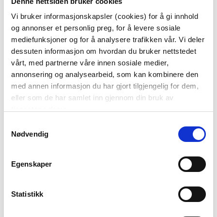
Denne nettsiden bruker cookies
Vi bruker informasjonskapsler (cookies) for å gi innhold
og annonser et personlig preg, for å levere sosiale
BESTIKKSETT ROYAL 16
GAVEPAKKE SPESIAL
mediefunksjoner og for å analysere trafikken vår. Vi deler
STK
KAFFE &
dessuten informasjon om hvordan du bruker nettstedet
HJERTESJOKOLADE
999,90
249,00
vårt, med partnerne våre innen sosiale medier,
GULL
499,95
174,30
Medl.
Medl.
annonsering og analysearbeid, som kan kombinere den
med annen informasjon du har gjort tilgjengelig for dem,
KJØP
KJØP
eller som de har samlet inn gjennom din bruk av
tjenestene deres.
Samtykkevalg
50%
50%
Nødvendig
Egenskaper
Statistikk