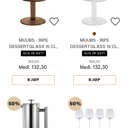
MUUBS - RIPE
MUUBS - RIPE
DESSERTGLASS 15 CL,
DESSERTGLASS 15 CL,
BRUN
KLAR
KUN PÅ NETT
KUN PÅ NETT
189,00
189,00
132,30
132,30
Medl.
Medl.
KJØP
KJØP
50%
50%